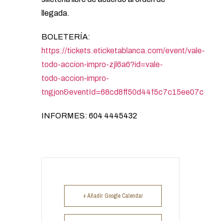
llegada.
BOLETERÍA:
https://tickets.eticketablanca.com/event/vale-
todo-accion-impro-zjl6a6?id=vale-
todo-accion-impro-
tngjon&eventId=68cd8ff50d44f5c7c15ee07c
INFORMES: 604 4445432
+ Añadir Google Calendar