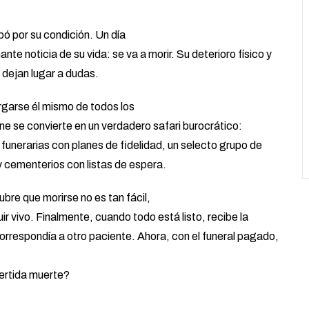
ó por su condición. Un día
nte noticia de su vida: se va a morir. Su deterioro físico y
 dejan lugar a dudas.
rgarse él mismo de todos los
ne se convierte en un verdadero safari burocrático:
erarias con planes de fidelidad, un selecto grupo de
y cementerios con listas de espera.
re que morirse no es tan fácil,
r vivo. Finalmente, cuando todo está listo, recibe la
 correspondía a otro paciente. Ahora, con el funeral pagado,
vertida muerte?