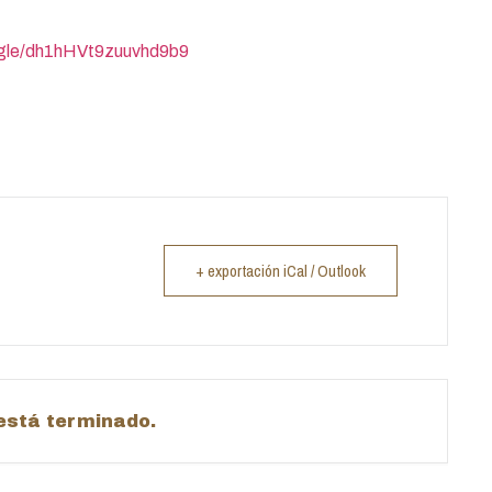
.gle/dh1hHVt9zuuvhd9b9
+ exportación iCal / Outlook
 está terminado.