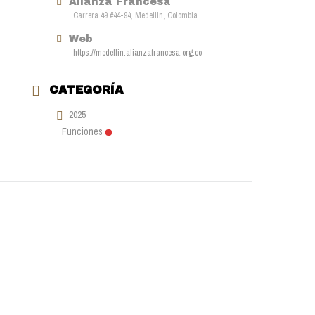
Alianza Francesa
Carrera 49 #44-94, Medellin, Colombia
Web
https://medellin.alianzafrancesa.org.co
CATEGORÍA
2025
Funciones