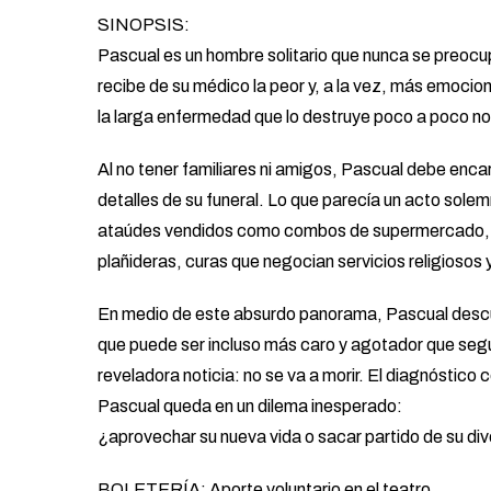
SINOPSIS:
Pascual es un hombre solitario que nunca se preocup
recibe de su médico la peor y, a la vez, más emociona
la larga enfermedad que lo destruye poco a poco no
Al no tener familiares ni amigos, Pascual debe enca
detalles de su funeral. Lo que parecía un acto solem
ataúdes vendidos como combos de supermercado, fun
plañideras, curas que negocian servicios religiosos 
En medio de este absurdo panorama, Pascual descub
que puede ser incluso más caro y agotador que segui
reveladora noticia: no se va a morir. El diagnóstico
Pascual queda en un dilema inesperado:
¿aprovechar su nueva vida o sacar partido de su di
BOLETERÍA: Aporte voluntario en el teatro