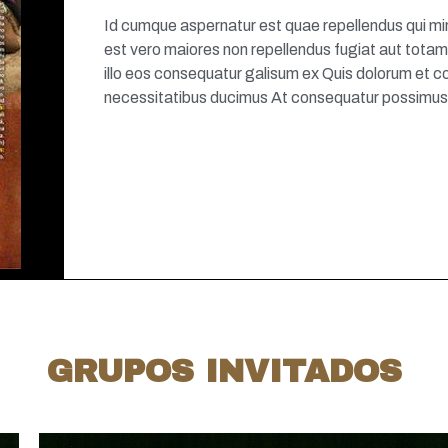
Id cumque aspernatur est quae repellendus qui min
est vero maiores non repellendus fugiat aut totam
illo eos consequatur galisum ex Quis dolorum et co
necessitatibus ducimus At consequatur possimus 
GRUPOS INVITADOS