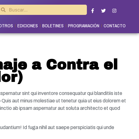
OTROS
EDICIONES
BOLETINES
PROGRAMACIÓN
CONTACTO
aje a Contra el
or)
spernatur sint qui inventore consequatur qui blanditiis iste
 Quis aut minus molestiae ut tenetur quia ut eius dolorem et
tinctio ab ipsam aspernatur aut soluta architecto et quod
udantium! Id fuga nihil aut saepe perspiciatis qui unde