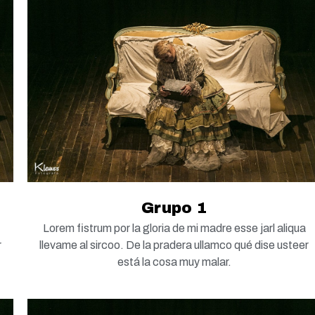
Grupo 1
Lorem fistrum por la gloria de mi madre esse jarl aliqua
r
llevame al sircoo. De la pradera ullamco qué dise usteer
está la cosa muy malar.