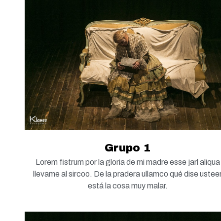
Grupo 1
Lorem fistrum por la gloria de mi madre esse jarl aliqua
llevame al sircoo. De la pradera ullamco qué dise ustee
está la cosa muy malar.