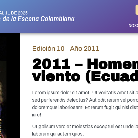
AL 11 DE 2025
s de la Escena Colombiana
NOS
Edición 10 - Año 2011
2011 – Homen
viento (Ecuad
Lorem ipsum dolor sit amet. Ut veritatis amet sit a
sed perferendis delectus? Aut odit rerum vel porro
doloremque laboriosam! Et rerum fugit qui nisi dis
iure!
Ut galisum vero et molestias excepturi est unde la
laborum qui autem quos.