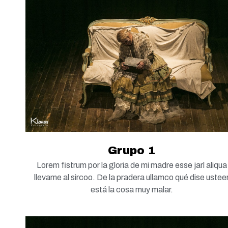
Grupo 1
Lorem fistrum por la gloria de mi madre esse jarl aliqua
llevame al sircoo. De la pradera ullamco qué dise ustee
está la cosa muy malar.