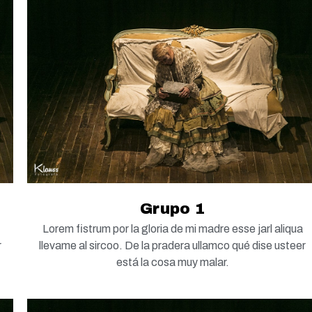
Grupo 1
Lorem fistrum por la gloria de mi madre esse jarl aliqua
r
llevame al sircoo. De la pradera ullamco qué dise usteer
está la cosa muy malar.