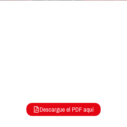
MEMORIAS SEMINARIO
PARADIGMAS ACTUALES
DE LA ESCENA COLOMBIANA
2025
Descargue el PDF aquí